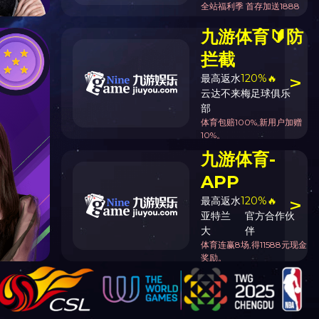
微信公众号
上采购
|
OA办公
5 电子邮箱：corp@company.com