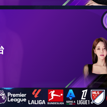
刹车轴
« 上一页
1
2
3
下一页 »
媒体中心
联系我们
公司新闻
联系我们
新闻动态
招贤纳士
|
OD在线体育网高能
|
OD在线体育网重工
|
大通物流商贸城
|
网
D在线体育网大道东段 电 话：0372-6587919 传 真：0372-658126