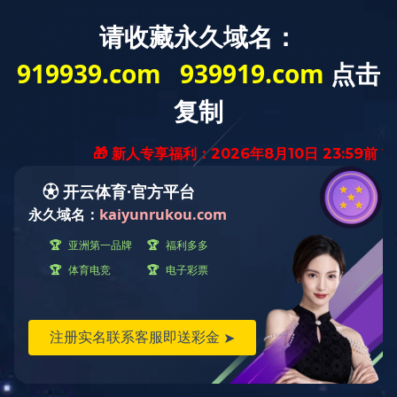
综合新闻
公司新闻
公示
首页
>
综合新闻
>
公司新闻
OD在线体育网管业2025届高校毕业生入职之旅暖
心启幕
发布时间：2025-07-30
OD在线体育网管业2025届高校毕业生入职之旅暖心启幕