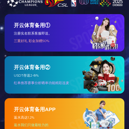
OD在线体育网特钢落实优化调整产品结构、实现
高质量发展钢铁升级规划项目启动——OD在线体
育网特钢与意大利达涅利...
发布时间：2025-07-21
OD在线体育网特钢落实优化调整产品结构、实现高质量发
展钢铁升级规划项目启动——OD在线体育网特钢与意大利
达涅利集团、中冶赛迪集团合作项目正式签约