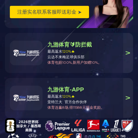
开发产业链高端产品 加快数智化转型进度 为打造
具有全球竞争力的知名管材企业而努力奋斗——
OD在线体育网...
发布时间：2025-07-25
开发产业链高端产品 加快数智化转型进度 为打造具有全球
竞争力的知名管材企业而努力奋斗——OD在线体育网特钢
集团上半年总结会隆重召开