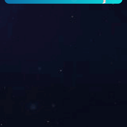
关于我们
产品介绍
公司简介
OD在线体育网
资质荣誉
商用挂车桥
营业执照
高导电电极钢棒
媒体中心
联系我们
公司新闻
联系我们
新闻动态
招贤纳士
微信公众号
OD在线体育网管业
|
OD在线体育网高能
|
OD在线体育网
重工
|
大通物流商贸城
|
网上采购
|
OA办公
公司地址：河南省林州市红旗渠经济技术开发区OD在线体育网
大道东段 电 话：0372-6587919 传 真：0372-6581265 电子邮
箱：corp@company.com
河南OD在线体育网股份©版权所有
豫公网安备
41058102000013号
统一社会信用代码