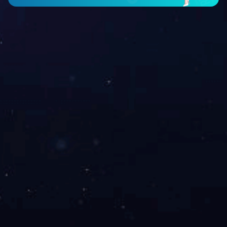
公司新闻
联系我们
新闻动态
招贤纳士
微信公众号
OD在线体育网管业
|
OD在线体育网高能
|
OD在线体育网
重工
|
大通物流商贸城
|
网上采购
|
OA办公
公司地址：河南省林州市红旗渠经济技术开发区OD在线体育网
大道东段 电 话：0372-6587919 传 真：0372-6581265 电子邮
箱：corp@company.com
河南OD在线体育网股份©版权所有
豫公网安备
41058102000013号
统一社会信用代码
91410581660948585B
豫ICP备18040201号-1
开云体育在线-开云体育在线（中国）
|
米兰体育
|
JINNIANHUI.COM(中
国)有限公司
|
MK中国有限公司官网
|
J9平台
|
MILAN.COM
|
胜游（中