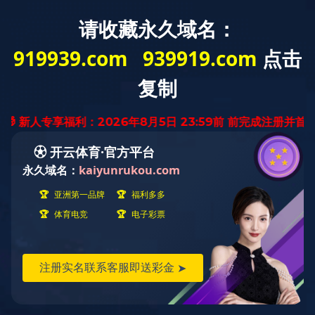
综合新闻
公司新闻
公示
首页
>
综合新闻
>
公司新闻
OD在线体育网重科、OD在线体
育网管业获评省级智能工厂，OD
在线体育网特钢获评数字化转型
“小灯塔”企业
近日，河南省工业和信息化厅相继公布了