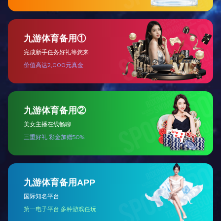
纪违规现象；OA自动办公系统实现了所有生
产经营管理业务的线上审批和业务的闭环管
控，提高了办公效率、堵塞了管理漏洞；
U9ERP实现了采购、销售业务和财务一体化
管控；MES生产管理系统实现了公司各生产
设备的关键工艺参数、质量数据的自动实时
采集、远程监控和生产计划可视化实时调
度，使生产过程透明化，提高了生产计划、
工艺、质量、交期以及生产过程的可控性。
PLM产品的全生命周期管理系统解决了重科
产品的设计、工艺、变更等图纸、BOM资料
的管理；SMARTBI报表和OA整合，实现各信
息化系统业务数据的集成整合，管理人员通
过SMARTBI可以查看各生产、业务、成本等
报表、看板，给决策提供了数据依据，又不
用去各专业信息化系统中查找所需的数据，
数智化的终极目标需要把各生产、业务数据
变成数据资产，使数据赋能业务产生价值。