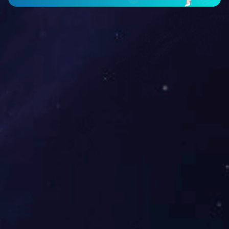
“智能工厂的称号不是终点，而是新的起点。”
未来公司将继续以技术创新为驱动，推进生
产工艺AI大模型智能控制应用促进生产、质
量的稳定，加快推进智能制造与绿色低碳制
造的融合，力争在 2026 年跻身国家级智能工
厂行列，使公司的数智化转型升级数据赋能
业务更上一层楼，助力传统制造业高质量发
展做出OD在线体育网的贡献。
上一篇：
二十四节气｜立秋
下一篇：
严苛试验 强化淬炼 ▏OD在线体育网重科再
次开启国家汽车试验场极限验证