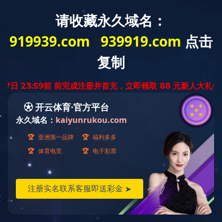
综合新闻
公司新闻
公示
首页
>
综合新闻
>
公司新闻
林州市人大工作组视察OD在线体
育网管业860项目和大通物流园拆
车项目
9月12日，林州市人大常委会主任韩爱民带领常委
会委员、部分人大代表及各重点项目、民生实事