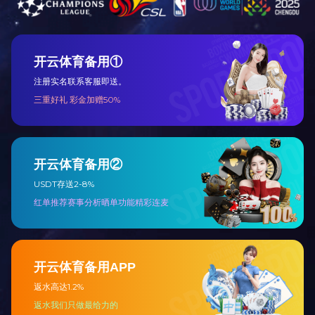
关于我们
产品介绍
公司简介
OD在线体育网
资质荣誉
商用挂车桥
营业执照
高导电电极钢棒
媒体中心
联系我们
公司新闻
联系我们
新闻动态
招贤纳士
微信公众号
OD在线体育网管业
|
OD在线体育网高能
|
OD在线体育网
重工
|
大通物流商贸城
|
网上采购
|
OA办公