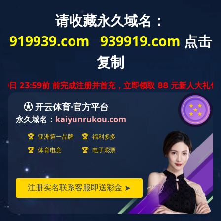
综合新闻
公司新闻
公示
首页
>
综合新闻
>
公司新闻
OD在线体育网集团工会开展“双
节”食堂安全检查暨老干部慰问活
动
“双节”同庆，安全先行，温情相伴。10月1日
至5日，OD在线体育网集团工会同步开展“食堂安
全大检查”与“老干部暖心慰问”专项行动，把“舌