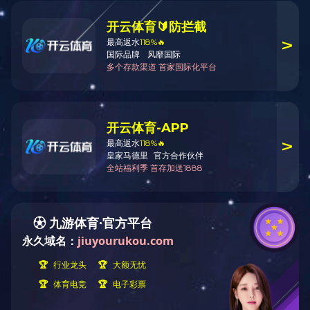
下一篇：
镶铜阴极钢棒
关于我们
产品介绍
公司简介
OD在线体育网
资质荣誉
商用挂车桥
营业执照
高导电电极钢棒
媒体中心
联系我们
公司新闻
联系我们
新闻动态
招贤纳士
微信公众号