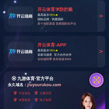
工2000余人，中高级专业技术人员300人。其中：
技术人员190人，无损检测人员80余人，试验人员
30余人。
公司是集炼铁、炼钢、轧管、热处理、管加
工为一体的全流程企业，
具有年产铁、钢能力
220
万吨，轧管能力140万吨，热处理能力75万吨，管
加工能力30万吨，常年备库6万吨”。
公司生产机组情况：
公司目前拥有四条轧管生产线、四条热处理
线，六条管加工线，另外
89 车间配置了轴承管和
锅炉管专用管热处理线，进一步提升产品档次。
Ф273 机组主体设备采购国内领先的新型狄塞
尔轧管机组，具有轧制精度高、规格范围广、壁厚
均匀、内外表面质量优良等特点（生产外径范围