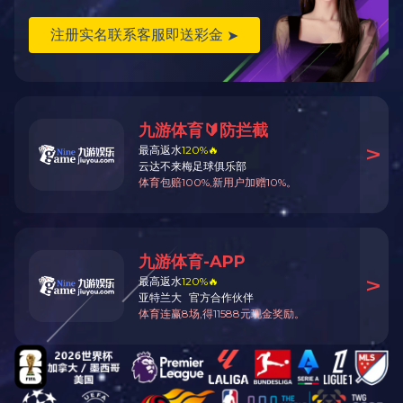
139.7-377mm，壁厚6-55mm）；
Ф114机组为三辊Assel机组，采用了限动芯棒
工艺，其主要生产厚壁工程机械工业用管和厚壁合
金管锅炉高质量中厚壁OD在线体育网（生产外径
范围76-168mm，壁厚7-40mm）；
Ф159 机组是目前世界上最先进的三辊限动芯
棒连轧装备（生产外径范围73-180mm，壁厚4.5-
20mm）；
Ф89 机组是世界首台套六机架小口径连轧OD
在线体育网生产线，填补了国内小口径热轧OD在
线体育网生产空白，成为以热代冷工艺的先进典型
代表（生产外径范围32-114mm，壁厚3-14mm）。
新闻推荐