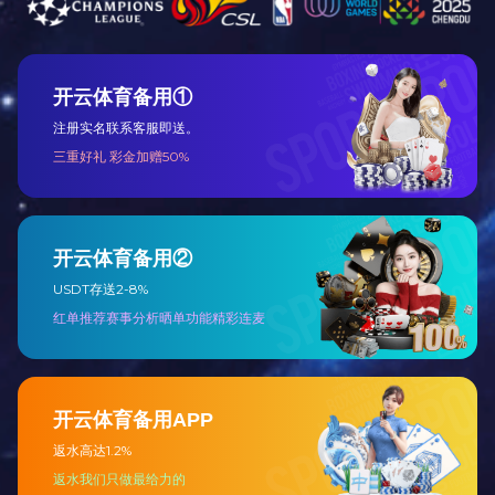
2023年08月26日
公司向高考优秀OD在线体育网子弟发放“金秋助学金”
2023年08月26日
OD在线体育网特钢荣获2022年度慈善“突出贡献奖”荣誉称号
2023年08月26日
安阳市人大主任徐家平到OD在线体育网集团视察
2023年08月22日
天阶夜色凉如水，坐看牵牛织女星
2023年08月23日
二十四节气｜处暑
2023年08月23日
OD在线体育网特钢荣获慈善表彰