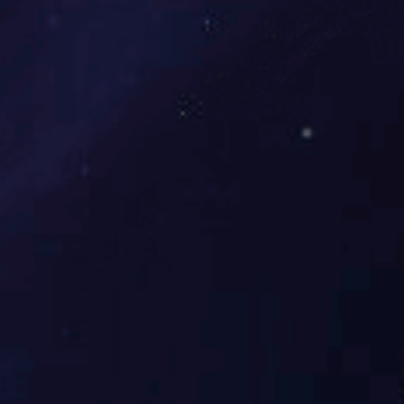
2023年08月23日
走进恋爱 不错花期——OD在线体育网特钢集团组织青年大学生员工
参加交友...
内容标签
占地面积
80
余万平方米
现有员工
2000
余人
300
其中
技术人员
190