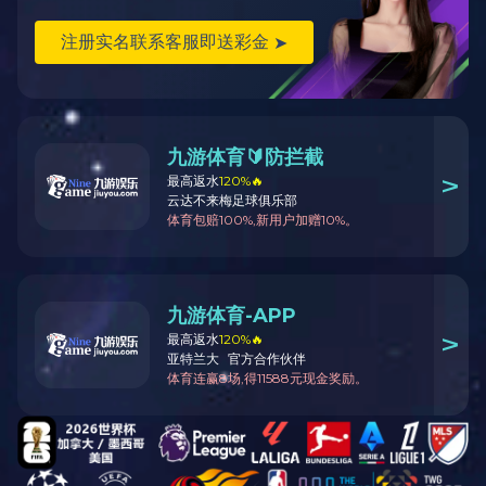
会，彰显社会担当。
← 上一篇
下一篇 →
相关内容