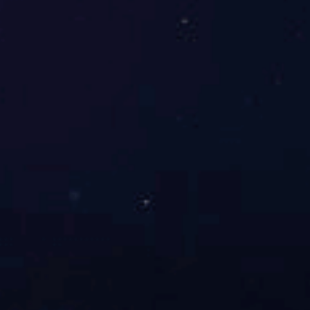
关于我们
产品与服务
公司简介
石油专用管
压力容器（管道）
机械加工专用管
媒体中心
联系我们
公司动态
联系我们
新闻资讯
招贤纳士
微信公众号