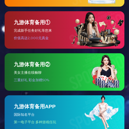
2023年08月23日
走进恋爱 不错花期——OD在线体
育网特钢集团组织青年大学生员工
参加...
2023年08月23日