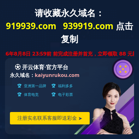
Toggl
navig
新闻资讯
首页
/
综合新闻
/
新闻资讯
2025-09-17
ADMINISTRATOR
OD在线体育网特钢“双星”耀安阳
9月16日，安阳市劳动模范表彰大会在职工文化体