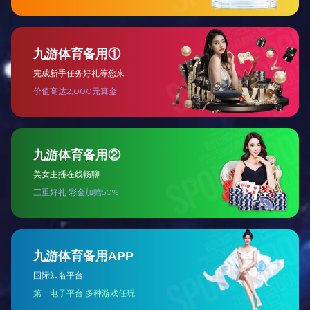
相关内容
2025年09月13日
林州市人大工作组视察OD在线体