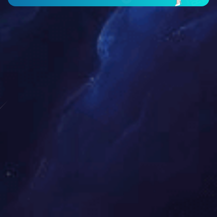
育网管业860项目和大通物流园拆
车项目
2025年09月12日
袁家健到OD在线体育网管业860
项目调研指导