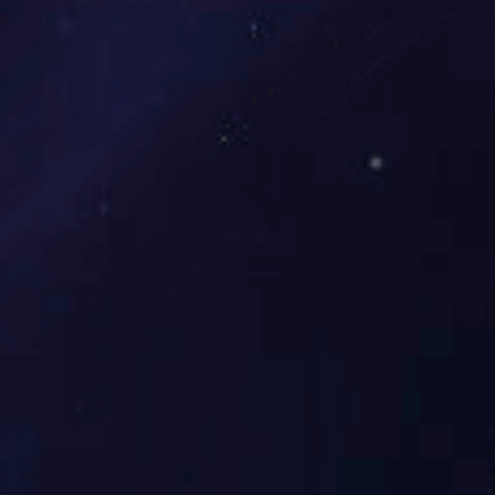
2025年10月06日
月满人团圆，OD在线体育网特钢
祝您中秋节快乐