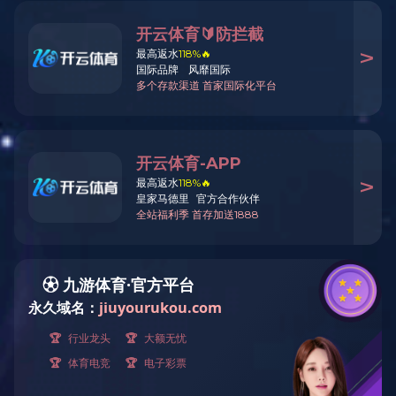
相传，寒露是为了纪念一位仙女。她
的名字叫荞麦，不忍百姓受饥荒之
苦，偷了天庭种子洒向人间。但无奈
被玉帝发现了，并下令每年，都会有
一次寒潮降临人间。
从此，这段时节称为寒露。这一天，
宋人会在清晨看露。白雾罩得人朦
胧，稀疏的梧桐枝叶上，挂着点点露
水。诗人为它写下“晓来寒露滴疏
桐”，是对寒露最美的注解。
寒露三侯