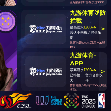
2022年06月29日
李静敏总经理对炼钢厂例行安全综合检
查
下一篇 →
2022年06月28日
关爱货车司机 丨林州市新业态工会联合
会“夏送清凉”走进OD在线体育网物...
2022年06月28日
党建丨公司党委开展庆“七一”主题党日活
动
2022年06月24日
关爱职工丨 林州市总工会 “夏送清凉”走
进OD在线体育网特钢