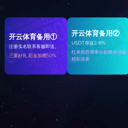
2022年05月18日
2022年05
产品轧制规格表
液压支
关于我们
产品与服务
公司简介
石油专用管
压力容器（管道）
机械加工专用管
OD在线体育网高能