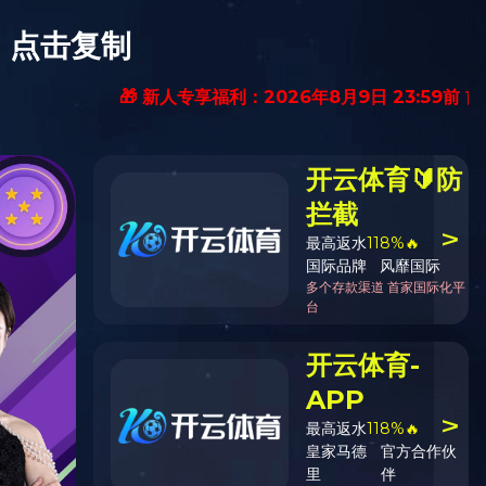
务
综合新闻
联系我们
中文/
EN
首页
/
产品与服务
/
机械加工专用管
新闻推荐
2022年07月01日
党建丨庆祝中国共产党建党101周年
2022年06月30日
李静敏对集团供电和发电系统例行安全
综合检查