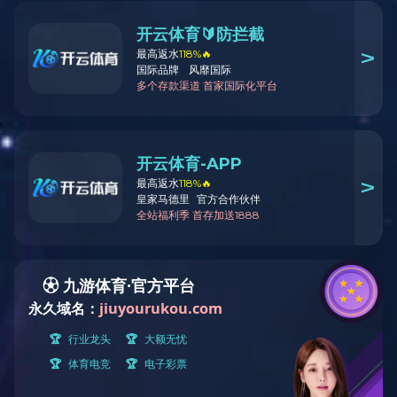
6月27日，
总经理
李静敏带领安全部、环保
部、设备部、武保部、动力处等相关部门人
员对炼钢厂例行安全综合检查。分5个专业小
组进行。
情况汇报会上，李静敏总经理在对炼钢厂全
体干部员工在高温下坚守岗位、认真工作表示感
谢的同时，结合情况汇报和自己对精炼、连铸、
一次除尘检查掌握的情况，对炼钢厂基础管理和
安全生产工作整体作了评价，肯定了成绩，指出
了不足。重点对防暑降温、安全管理、设备管
理、质量工作、现场管理、防雷电等提出了要
求。