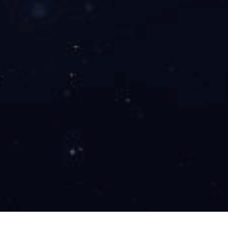
关于我们
产品与服务
公司简介
石油专用管
压力容器（管道）
机械加工专用管
媒体中心
联系我们
公司动态
联系我们
新闻资讯
招贤纳士
微信公众号