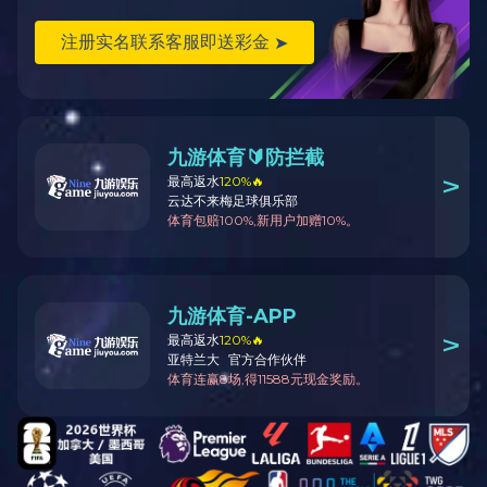
李静敏总经理特别强调，高温高湿季节要在
软硬件上做好防暑降温各项工作，车间领导要跟
班生产，与员工同甘共苦，鼓舞士气，保证安全
生产。
公司常务副总经理李俊奎就炼钢厂设备整
改、现场管理对标学习等方面工作做了具体协调
安排。