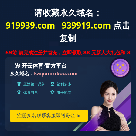
Toggl
navig
新闻资讯
首页
/
综合新闻
/
新闻资讯
2022-06-29
ADMINISTRATOR
李静敏总经理对炼钢厂例行安全
综合检查