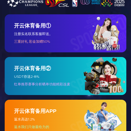
相关内容
2022年07月01日
党建丨庆祝中国共产党建党101周
年