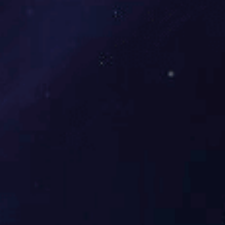
李静敏总经理对炼钢厂例行安全综合检查
2022年06月28日
关爱货车司机 丨林州市新业态工会联合会“夏送清凉”走进OD在线体
育网物...
2022年06月28日
党建丨公司党委开展庆“七一”主题党日活动
2022年06月24日
关爱职工丨 林州市总工会 “夏送清凉”走进OD在线体育网特钢
内容标签
占地面积
80
余万平方米
现有员工
2000
余人
300
其中
技术人员
190