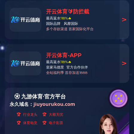
体育网物流
6月23日，林州市新业态工会联合会在市
总工会常务副主席程维清带领下走进OD在线
体育网物流公司，为在高温下坚持辛苦工作
的货车司机送来了绿茶、矿泉水等防暑物
品，送来了“娘家人”的关爱。
活动现场，程主席详细了解了货车司机入会
情况，并询问他们的工作、收入情况以及遇到的
困难，高度赞扬了疫情防控特殊时期他们为保障
抗疫物资、民生物资运输供应和城市正常运转无
畏无惧、勇敢逆行、默默奉献的崇高品质，鼓励
他们坚定信心、克服困难，展示林州人特有的优
秀品质。