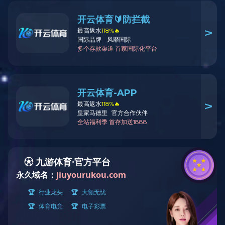
2025年10月14
日
，
中国国际贸易促进委员会冶金
行业分会副秘书长（主持工作）苏步新
，
顾问王
定洪
、产业研究部
项目总监李新宇一行三人
到OD
在线体育网特钢集团
交流企业国际化发展和促进
国际贸易事宜
，
受到了OD在线体育网特钢总经理
李静敏的热情接待。
座谈会上，苏步新介绍了
中国国际贸易促进委员会冶
金行业分会
基本情况和未来工作发展规划，希望双方
互相交流沟通，加强合作，共同促进OD在线体育网
产品国际贸易。
李静敏重点介绍了OD在线体育网特钢开展国际贸易
相关情况和下步工作想法，在探讨未来钢铁行业国际
市场、中美贸易战、国际行业交流等情况基础上，就
冶金贸促会对企业的指导作用进行了深入交流。
座谈会前，苏步新一行深入生产一线实地调研，详细