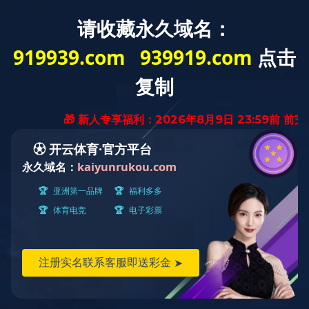
Toggl
navig
压力容器（管道）
首页
/
产品与服务
/
压力容器（管道）
2022-05-18
ADMINISTRATOR
流体输送管