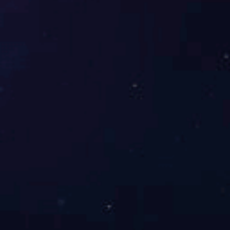
关于我们
产品与服务
公司简介
石油专用管
压力容器（管道）
机械加工专用管
媒体中心
联系我们
公司动态
联系我们
新闻资讯
招贤纳士
微信公众号