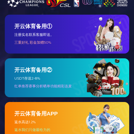
2022年05月18日
高压化肥管