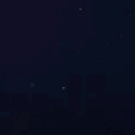
2022年06月30日
李静敏对集团供电和发电系统例行安全综合检查
2022年06月29日
李静敏总经理对炼钢厂例行安全综合检查
2022年06月28日
关爱货车司机 丨林州市新业态工会联合会“夏送清凉”走进OD在线体
育网物...
2022年06月28日
党建丨公司党委开展庆“七一”主题党日活动
2022年06月24日
关爱职工丨 林州市总工会 “夏送清凉”走进OD在线体育网特钢