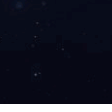
内容标签
占地面积
80
余万平方米
现有员工
2000
余人
300
其中
技术人员
190
关于我们
产品与服务
公司简介
石油专用管
压力容器（管道）
机械加工专用管