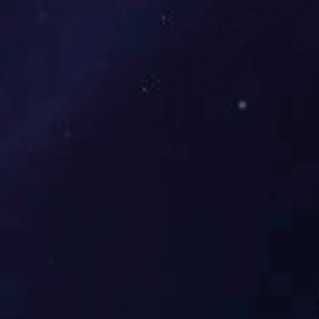
2022年02月16日
OD在线体育网特钢集团欢声笑语
闹元宵
新闻推荐
2022年07月01日
党建丨庆祝中国共产党建党101周年