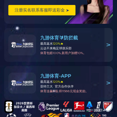
心三楼学术报告厅举行。会上，李静敏要求，一
是围绕油田服务组织优秀人才，形成强大服务能
力。二是减化流程做好营销，要通过搞好服务获
得经济效益。三是以质量为保障，以效益为中
心，做好油田服务，以扎实的过程管理保证目标
实现。四是以提升设备作业率、优化工艺、员工
培训、产品开发为突破口，人力资源调配使用，
不断提高效益。
OD在线体育网管业石油专用管分公司的成
立，是集团公司集中各方优势资源服务好石油行
业的重大举措。看着分公司负责人铿锵的表态和
年轻干练的团队，我们相信他们必不负所托，圆
满完成既定目标。