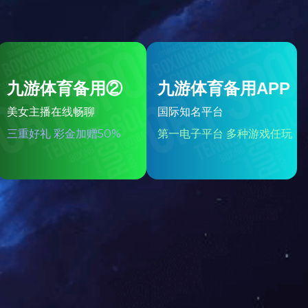
内容标签
占地面积
80
余万平方米
现有员工
2000
余人
300
其中
技术人员
190