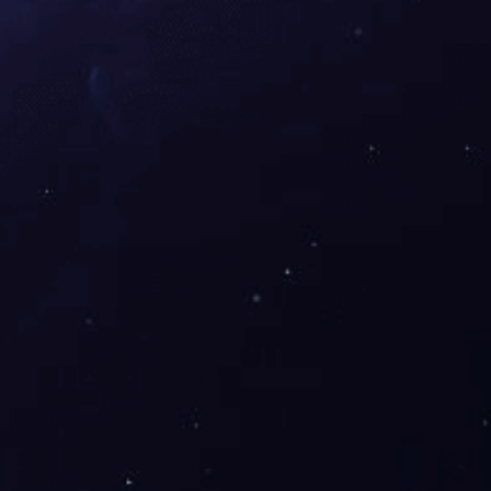
下一篇 →