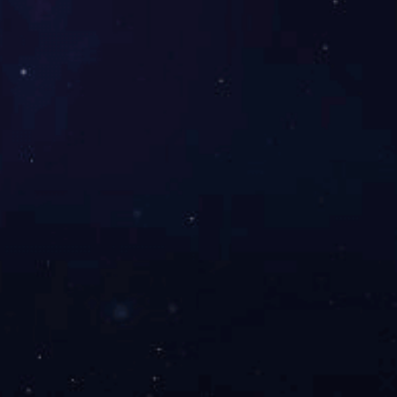
月01日
2022年02月16日
型向服务型转变，做精做优
OD在线体育网特钢集团欢
产业——OD在线体育网管
闹元宵
.
媒体中心
联系我们
公司动态
联系我们
新闻资讯
招贤纳士
|
OD在线体育网重工科技
|
OD在线体育网特钢
|
网上采购
|
网
林州经济开发区OD在线体育网大道 销售电话：0372-6500505 / 6500771 
Email:fbpipe@gmail.com